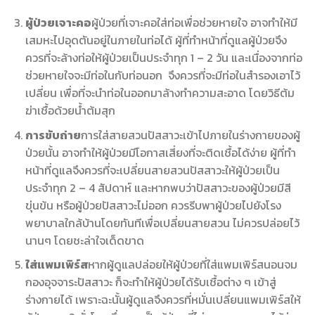
ผู้ป่วยเจาะคอ
ผู้ป่วยที่เจาะคอใส่ท่อเพื่อช่วยหายใจ อาจทำให้มี
เสมหะไปอุดตันอยู่ในภายในท่อได้ ผู้ที่ทำหน้าที่ดูแลผู้ป่วยจึง
ควรที่จะล้างท่อให้ผู้ป่วยเป็นประจำทุก 1 – 2 วัน และเนื่องจากท่อ
ช่วยหายใจจะมีท่อในกับท่อนอก จึงควรที่จะมีท่อในสำรองเอาไว้
เปลี่ยน เพื่อที่จะนำท่อในออกมาล้างทำความสะอาด โดยวิธีต้ม
ฆ่าเชื้อด้วยน้ำต้มสุก
การขับถ่าย
การใส่สายสวนปัสสาวะเข้าไปภายในร่างกายของผู้
ป่วยนั้น อาจทำให้ผู้ป่วยมีโอกาสเสี่ยงที่จะติดเชื้อได้ง่าย ผู้ที่ทำ
หน้าที่ดูแลจึงควรที่จะเปลี่ยนสายสวนปัสสาวะให้ผู้ป่วยเป็น
ประจำทุก 2 – 4 สัปดาห์ และหากพบว่าปัสสาวะของผู้ป่วยมีสี
ขุ่นข้น หรือผู้ป่วยปัสสาวะไม่ออก ควรรีบพาผู้ป่วยไปยังโรง
พยาบาลใกล้บ้านโดยทันทีเพื่อเปลี่ยนสายสวน ไม่ควรปล่อยไว้
นานๆ โดยชะล่าใจเด็ดขาด
ใส่แพมเพิร์ส
หากผู้ดูแลปล่อยให้ผู้ป่วยที่ใส่แพมเพิร์สนอนจม
กองอุจจาระปัสสาวะ ก็จะทำให้ผู้ป่วยได้รับเชื้อต่าง ๆ เข้าสู่
ร่างกายได้ เพราะฉะนั้นผู้ดูแลจึงควรที่หมั่นเปลี่ยนแพมเพิร์สให้