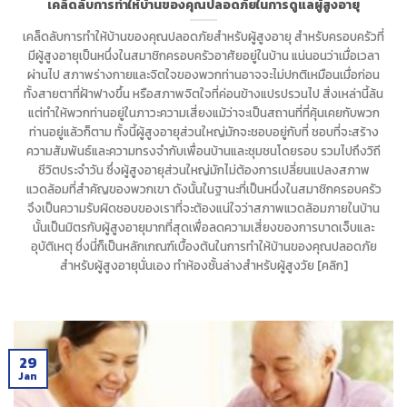
เคล็ดลับการทำให้บ้านของคุณปลอดภัยในการดูแลผู้สูงอายุ
เคล็ดลับการทำให้บ้านของคุณปลอดภัยสำหรับผู้สูงอายุ สำหรับครอบครัวที่
มีผู้สูงอายุเป็นหนึ่งในสมาชิกครอบครัวอาศัยอยู่ในบ้าน แน่นอนว่าเมื่อเวลา
ผ่านไป สภาพร่างกายและจิตใจของพวกท่านอาจจะไม่ปกติเหมือนเมื่อก่อน
ทั้งสายตาที่ฝ้าฟางขึ้น หรือสภาพจิตใจที่ค่อนข้างแปรปรวนไป สิ่งเหล่านี้ล้น
แต่ทำให้พวกท่านอยู่ในภาวะความเสี่ยงแม้ว่าจะเป็นสถานที่ที่คุ้นเคยกับพวก
ท่านอยู่แล้วก็ตาม ทั้งนี้ผู้สูงอายุส่วนใหญ่มักจะชอบอยู่กับที่ ชอบที่จะสร้าง
ความสัมพันธ์และความทรงจำกับเพื่อนบ้านและชุมชนโดยรอบ รวมไปถึงวิถี
ชีวิตประจำวัน ซึ่งผู้สูงอายุส่วนใหญ่มักไม่ต้องการเปลี่ยนแปลงสภาพ
แวดล้อมที่สำคัญของพวกเขา ดังนั้นในฐานะที่เป็นหนึ่งในสมาชิกครอบครัว
จึงเป็นความรับผิดชอบของเราที่จะต้องแน่ใจว่าสภาพแวดล้อมภายในบ้าน
นั้นเป็นมิตรกับผู้สูงอายุมากที่สุดเพื่อลดความเสี่ยงของการบาดเจ็บและ
อุบัติเหตุ ซึ่งนี่ก็เป็นหลักเกณฑ์เบื้องต้นในการทำให้บ้านของคุณปลอดภัย
สำหรับผู้สูงอายุนั่นเอง ทำห้องชั้นล่างสำหรับผู้สูงวัย [คลิก]
29
Jan