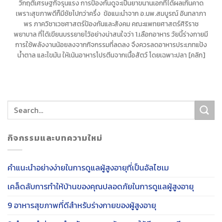
วิกฤติเศรษฐกิจรุนแรง การป้องกันดูจะเป็นยาขนานเอกที่ได้ผลเกินคาด
เพราะสุขภาพดีก็มีชัยไปกว่าครึ่ง ข้อแนะนำจาก อ.นพ.สมบูรณ์ อินทลาภา
พร ภาควิชาเวชศาสตร์ป้องกันและสังคม คณะแพทยศาสตร์ศิริราช
พยาบาล ที่ได้เขียนบรรยายไว้อย่างน่าสนใจว่า 1.เลือกอาหาร วัยนี้ร่างกายมี
การใช้พลังงานน้อยลงจากกิจกรรมที่ลดลง จึงควรลดอาหารประเภทแป้ง
น้ำตาล และไขมัน ให้เน้นอาหารโปรตีนจากเนื้อสัตว์ โดยเฉพาะปลา [คลิก]
กิจกรรมและบทความใหม่
คำแนะนำอย่างง่ายในการดูแลผู้สูงอายุที่เป็นอัลไซเม
เคล็ดลับการทำให้บ้านของคุณปลอดภัยในการดูแลผู้สูงอายุ
9 อาหารสุขภาพที่ดีสำหรับร่างกายของผู้สูงอายุ