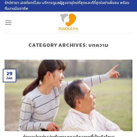
Skip
รักษ์กายา เฮลท์แคร์โฮม บริการดูแลผู้สูงอายุใหม่ทีสุดและดีที่สุดในย่านฝั่งธน พร้อม
ทีมงานมืออาชีพ
to
content
CATEGORY ARCHIVES:
บทความ
29
Jan
คำแนะนำอย่างง่ายในการดูแลผู้สูงอายุที่เป็นอัลไซเม